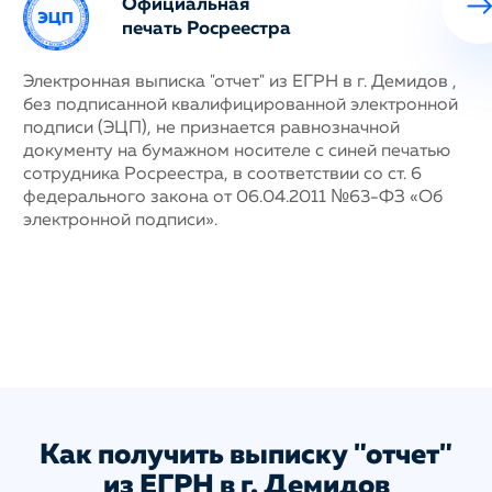
Официальная
печать Росреестра
ных
Электронная выписка "отчет" из ЕГРН в г. Демидов ,
Н
без подписанной квалифицированной электронной
с
му
подписи (ЭЦП), не признается равнозначной
п
документу на бумажном носителе с синей печатью
г
сотрудника Росреестра, в соответствии со ст. 6
у
федерального закона от 06.04.2011 №63-ФЗ «Об
н
электронной подписи».
д
п
с
ис
а
Как получить выписку "отчет"
из ЕГРН в г. Демидов