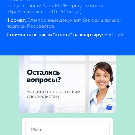
загруженности базы ЕГРН, среднее время
обработки заказов 10-20 минут)
Формат:
Электронный документ без официальной
подписи Росреестра.
Стоимость выписки "отчета" на квартиру:
850 руб.
Остались
вопросы?
Задайте вопрос нашим
специалистам