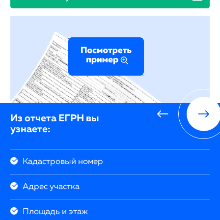
Из отчета ЕГРН вы
узнаете:
Кадастровый номер
Адрес участка
Площадь и этаж