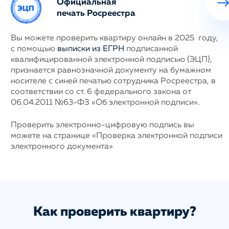
Официальная
печать Росреестра
ных
Вы можете проверить квартиру онлайн в 2025 году,
Н
с помощью
выписки из ЕГРН
подписанной
с
му
квалифицированной электронной подписью (ЭЦП),
п
признается равнозначной документу на бумажном
г
носителе с синей печатью сотрудника Росреестра, в
у
соответствии со ст. 6 федерального закона от
н
06.04.2011 №63-ФЗ «Об электронной подписи».
д
п
с
ис
Проверить электронно-цифровую подпись вы
а
можете на странице «Проверка электронной подписи
электронного документа»
Как проверить квартиру?