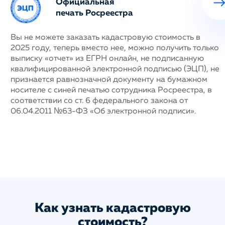
Официальная
печать Росреестра
ных
Вы не можете заказать кадастровую стоимость в
Н
2025 году, теперь вместо нее, можно получить только
с
му
выписку «отчет» из ЕГРН онлайн, не подписанную
п
квалифицированной электронной подписью (ЭЦП), не
г
признается равнозначной документу на бумажном
у
носителе с синей печатью сотрудника Росреестра, в
н
соответствии со ст. 6 федерального закона от
д
06.04.2011 №63-ФЗ «Об электронной подписи».
п
с
ис
а
Как узнать кадастровую
стоимость?