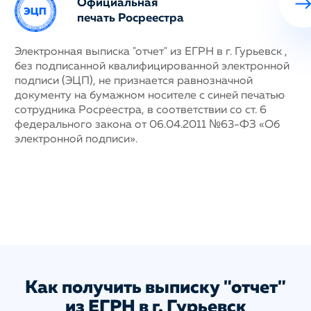
Официальная
печать Росреестра
ных
Электронная выписка "отчет" из ЕГРН в г. Гурьевск ,
Н
без подписанной квалифицированной электронной
с
му
подписи (ЭЦП), не признается равнозначной
п
документу на бумажном носителе с синей печатью
г
сотрудника Росреестра, в соответствии со ст. 6
у
федерального закона от 06.04.2011 №63-ФЗ «Об
н
электронной подписи».
д
п
с
ис
а
Как получить выписку "отчет"
из ЕГРН в г. Гурьевск