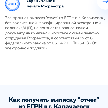
Официальная
печать Росреестра
ных
Электронная выписка "отчет" из ЕГРН в г. Карачаевск ,
Н
без подписанной квалифицированной электронной
с
му
подписи (ЭЦП), не признается равнозначной
п
документу на бумажном носителе с синей печатью
г
сотрудника Росреестра, в соответствии со ст. 6
у
федерального закона от 06.04.2011 №63-ФЗ «Об
н
электронной подписи».
д
п
с
ис
а
Как получить выписку "отчет"
из ЕГРН в г. Карачаевск