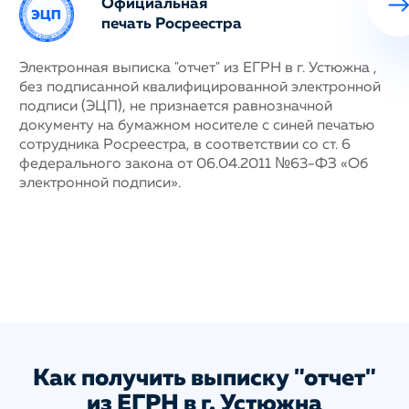
Официальная
печать Росреестра
ных
Электронная выписка "отчет" из ЕГРН в г. Устюжна ,
Н
без подписанной квалифицированной электронной
с
му
подписи (ЭЦП), не признается равнозначной
п
документу на бумажном носителе с синей печатью
г
сотрудника Росреестра, в соответствии со ст. 6
у
федерального закона от 06.04.2011 №63-ФЗ «Об
н
электронной подписи».
д
п
с
ис
а
Как получить выписку "отчет"
из ЕГРН в г. Устюжна